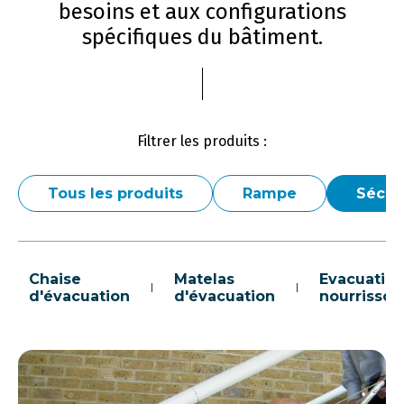
besoins et aux configurations
spécifiques du bâtiment.
Filtrer les produits :
Tous les produits
Rampe
Sécur
Chaise
Matelas
Evacuatio
d'évacuation
d'évacuation
nourrisson