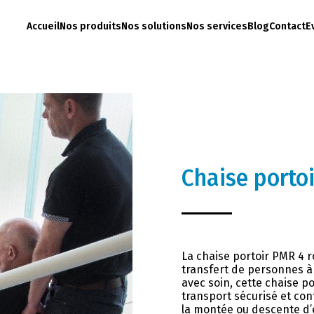
Accueil
Nos produits
Nos solutions
Nos services
Blog
Contact
E
Chaise porto
La chaise portoir PMR 4 r
transfert de personnes à
avec soin, cette chaise po
transport sécurisé et con
la montée ou descente d’e