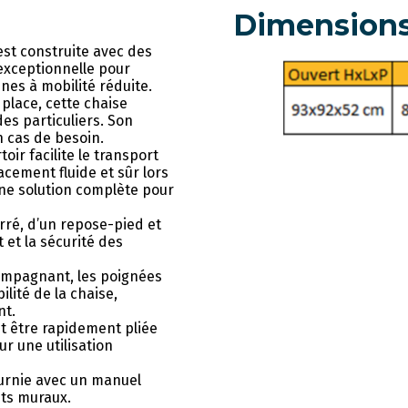
Dimension
est construite avec des
exceptionnelle pour
nes à mobilité réduite.
place, cette chaise
des particuliers. Son
n cas de besoin.
oir facilite le transport
cement fluide et sûr lors
une solution complète pour
rré, d’un repose-pied et
 et la sécurité des
ompagnant, les poignées
lité de la chaise,
nt.
t être rapidement pliée
r une utilisation
ournie avec un manuel
ets muraux.