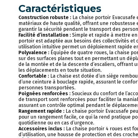
Caractéristiques
Construction robuste :
La chaise portoir Evacusafe 
matériaux de haute qualité, offrant une robustesse 
garantir la sécurité pendant le transport des person
Facilité d’installation :
Simple et rapide à mettre en 
portoir est adaptée aux besoins des collectivités et 
utilisation intuitive permet un déploiement rapide e
Polyvalence :
Équipée de quatre roues, la chaise port
sur des surfaces planes tout en permettant un dépla
de la montée et de la descente d’escaliers, offrant 
les déplacements en toute situation.
Confortable :
La chaise est dotée d’un siège rembou
d’une ceinture à bouclage rapide, assurant le confort
personnes transportées.
Poignées renforcées :
Soucieux du confort de l’acc
de transport sont renforcées pour faciliter la maniabi
assurant un contrôle optimal pendant le déplaceme
Rangement rapide :
La chaise portoir Evacusafe peu
pour un rangement facile, ce qui la rend pratique pou
quotidienne ou en cas d’urgence.
Accessoires inclus :
La chaise portoir 4 roues est f
d’utilisation, une housse de protection et des croch