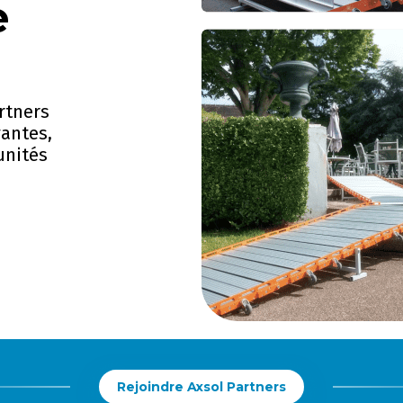
e
rtners
vantes,
unités
Rejoindre Axsol Partners