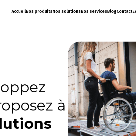
Accueil
Nos produits
Nos solutions
Nos services
Blog
Contact
E
,
loppez
proposez à
lutions