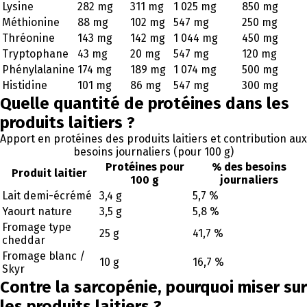
Lysine
282 mg
311 mg
1 025 mg
850 mg
Méthionine
88 mg
102 mg
547 mg
250 mg
Thréonine
143 mg
142 mg
1 044 mg
450 mg
Tryptophane
43 mg
20 mg
547 mg
120 mg
Phénylalanine
174 mg
189 mg
1 074 mg
500 mg
Histidine
101 mg
86 mg
547 mg
300 mg
Quelle quantité de protéines dans les
produits laitiers ?
Apport en protéines des produits laitiers et contribution aux
besoins journaliers (pour 100 g)
Protéines pour
% des besoins
Produit laitier
100 g
journaliers
Lait demi-écrémé
3,4 g
5,7 %
Yaourt nature
3,5 g
5,8 %
Fromage type
25 g
41,7 %
cheddar
Fromage blanc /
10 g
16,7 %
Skyr
Contre la sarcopénie, pourquoi miser sur
les produits laitiers ?