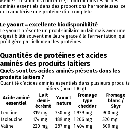
Même s’il est moins concentré, il fournit tous les acides
aminés essentiels dans des proportions harmonieuses, ce
qui caractérise une protéine dite complète.
Le yaourt = excellente biodisponibilité
Le yaourt présente un profil similaire au lait mais avec une
digestibilité souvent meilleure grâce à la fermentation, qui
prédigère partiellement les protéines.
Quantités de protéines et acides
aminés des produits laitiers
Quels sont les acides aminés présents dans les
produits laitiers ?
Quantité d’acides aminés essentiels dans plusieurs produits
laitiers (pour 100 g)
Lait
Fromage
Fromage
Acide aminé
Yaourt
demi-
type
blanc /
essentiel
nature
écrémé
cheddar
Skyr
Leucine
319 mg
350 mg
1 939 mg
900 mg
Isoleucine
174 mg
189 mg
1 206 mg
520 mg
Valine
220 mg
287 mg
1 404 mg
600 mg