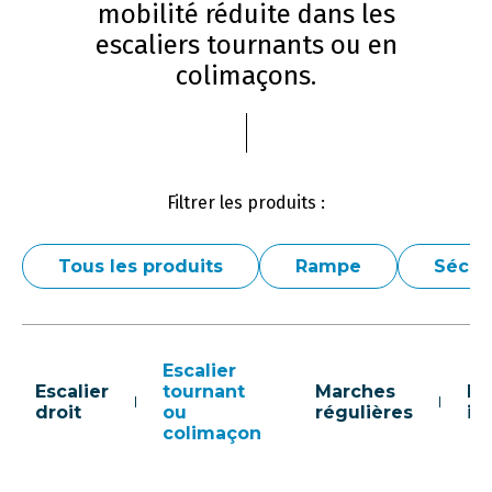
mobilité réduite dans les
escaliers tournants ou en
colimaçons.
Filtrer les produits :
Tous les produits
Rampe
Sécur
Escalier
Escalier
tournant
Marches
Ma
droit
ou
régulières
ir
colimaçon