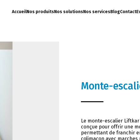
Accueil
Nos produits
Nos solutions
Nos services
Blog
Contact
E
Monte-escali
Le monte-escalier Liftkar
conçue pour offrir une mo
permettant de franchir en
colimaçon avec marches ré