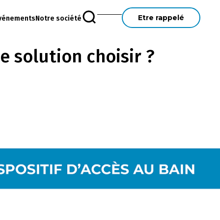
Etre rappelé
vénements
Notre société
e solution choisir ?