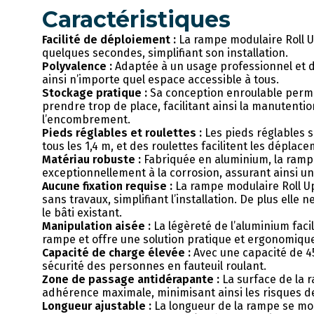
Caractéristiques
Facilité de déploiement :
La rampe modulaire Roll 
quelques secondes, simplifiant son installation.
Polyvalence :
Adaptée à un usage professionnel et 
ainsi n’importe quel espace accessible à tous.
Stockage pratique :
Sa conception enroulable perme
prendre trop de place, facilitant ainsi la manutentio
l’encombrement.
Pieds réglables et roulettes :
Les pieds réglables s
tous les 1,4 m, et des roulettes facilitent les déplac
Matériau robuste :
Fabriquée en aluminium, la ramp
exceptionnellement à la corrosion, assurant ainsi un
Aucune fixation requise :
La rampe modulaire Roll U
sans travaux, simplifiant l’installation. De plus elle 
le bâti existant.
Manipulation aisée :
La légèreté de l’aluminium facil
rampe et offre une solution pratique et ergonomiqu
Capacité de charge élevée :
Avec une capacité de 45
sécurité des personnes en fauteuil roulant.
Zone de passage antidérapante :
La surface de la 
adhérence maximale, minimisant ainsi les risques de
Longueur ajustable :
La longueur de la rampe se mo