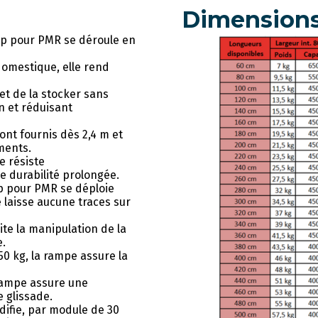
Dimension
Up pour PMR se déroule en
domestique, elle rend
t de la stocker sans
n et réduisant
ont fournis dès 2,4 m et
ements.
e résiste
e durabilité prolongée.
p pour PMR se déploie
ne laisse aucune traces sur
ite la manipulation de la
e.
0 kg, la rampe assure la
rampe assure une
 glissade.
difie, par module de 30