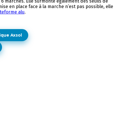
à 6 marches. Elle surmonte également des seuils de
mise en place face à la marche n’est pas possible, elle
teforme alu
.
ique Axsol