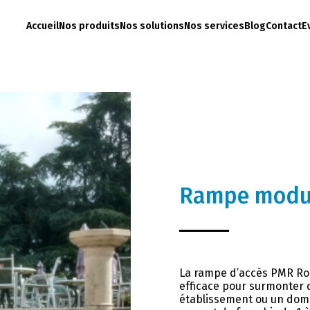
Accueil
Nos produits
Nos solutions
Nos services
Blog
Contact
E
Rampe modul
La rampe d’accès PMR Rol
efficace pour surmonter d
établissement ou un domici