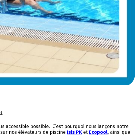
i.
us accessible possible. C’est pourquoi nous lançons notre
 sur nos élévateurs de piscine
Isis PK
et
Ecopool
, ainsi que