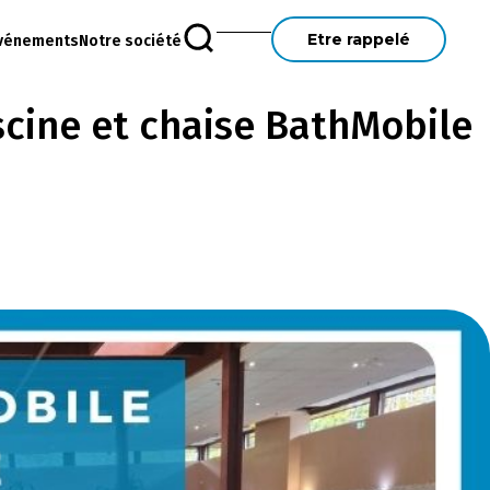
Etre rappelé
vénements
Notre société
scine et chaise BathMobile