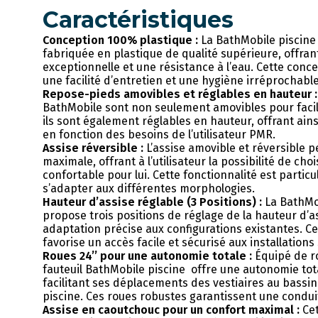
Caractéristiques
Conception 100% plastique :
La BathMobile piscine
fabriquée en plastique de qualité supérieure, offrant
exceptionnelle et une résistance à l’eau. Cette conc
une facilité d’entretien et une hygiène irréprochable
Repose-pieds amovibles et réglables en hauteur :
BathMobile sont non seulement amovibles pour facil
ils sont également réglables en hauteur, offrant ain
en fonction des besoins de l’utilisateur PMR.
Assise réversible :
L’assise amovible et réversible pe
maximale, offrant à l’utilisateur la possibilité de chois
confortable pour lui. Cette fonctionnalité est parti
s’adapter aux différentes morphologies.
Hauteur d’assise réglable (3 Positions) :
La BathMob
propose trois positions de réglage de la hauteur d’
adaptation précise aux configurations existantes. Ce
favorise un accès facile et sécurisé aux installations 
Roues 24’’ pour une autonomie totale :
Équipé de ro
fauteuil BathMobile piscine offre une autonomie total
facilitant ses déplacements des vestiaires au bassin 
piscine. Ces roues robustes garantissent une conduit
Assise en caoutchouc pour un confort maximal :
Cet