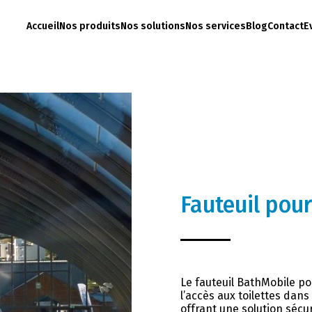
Accueil
Nos produits
Nos solutions
Nos services
Blog
Contact
E
Fauteuil pou
Le fauteuil BathMobile po
l’accès aux toilettes dans
offrant une solution sécu