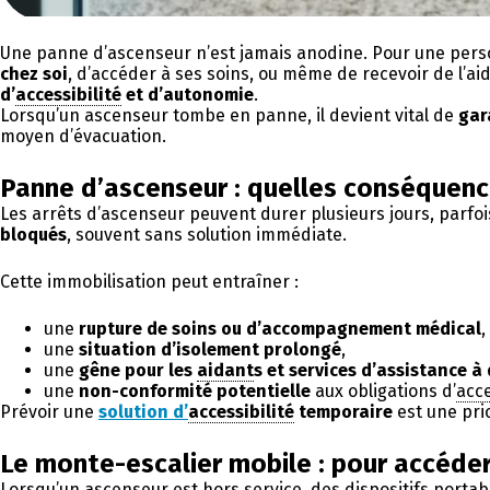
Une panne d’ascenseur n’est jamais anodine. Pour une person
chez soi
, d’accéder à ses soins, ou même de recevoir de l’ai
d’
accessibilité
et d’autonomie
.
Lorsqu’un ascenseur tombe en panne, il devient vital de
gar
moyen d’évacuation.
Panne d’ascenseur : quelles conséquence
Les arrêts d’ascenseur peuvent durer plusieurs jours, parfo
bloqués
, souvent sans solution immédiate.
Cette immobilisation peut entraîner :
une
rupture de soins ou d’accompagnement médical
,
une
situation d’isolement prolongé
,
une
gêne pour les
aidant
s et services d’assistance à
une
non-conformité potentielle
aux obligations d’
acce
Prévoir une
solution d’
accessibilité
temporaire
est une prio
Le monte-escalier mobile : pour accéde
Lorsqu’un ascenseur est hors service, des dispositifs portab