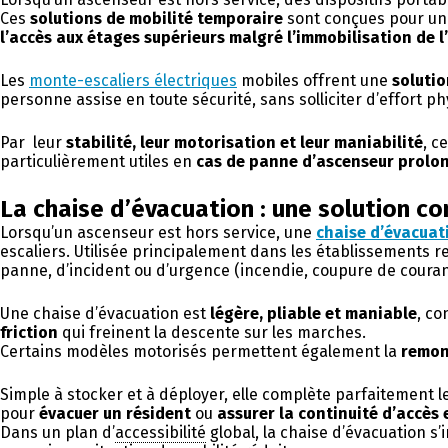
Ces
solutions de mobilité temporaire
sont conçues pour une
l’accès aux étages supérieurs malgré l’immobilisation de 
Les
monte-escaliers électriques
mobiles offrent une
soluti
personne assise en toute sécurité, sans solliciter d’effort phy
Par leur
stabilité, leur motorisation et leur maniabilité
, c
particulièrement utiles en
cas de panne d’ascenseur prolo
La chaise d’évacuation : une solution 
Lorsqu’un ascenseur est hors service, une
chaise d’évacuat
escaliers. Utilisée principalement dans les établissements re
panne, d’incident ou d’urgence (incendie, coupure de coura
Une chaise d’évacuation est
légère, pliable et maniable
, co
friction
qui freinent la descente sur les marches.
Certains modèles motorisés permettent également la
remon
Simple à stocker et à déployer, elle complète parfaitement 
pour
évacuer un résident
ou
assurer la continuité d’accès e
Dans un plan d’
accessibilité
global, la chaise d’évacuation 