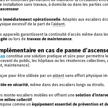
 installation sans travaux, à domicile ou dans les parties
l’ascenseur
on immédiatement opérationnelle
. Adaptés aux escaliers dro
sique excessif de la part de l’
aidant
.
es appareils garantissent la continuité d’accès même dans les
ngée
ou lors de
travaux de maintenance
.
complémentaire en cas de panne d’ascens
ion
constitue une solution pratique et sûre pour permettre l
cevant du public, les hôpitaux ou les résidences collectives,
nt, maintenance).
nçue pour être utilisée par un
aidant
sans effort physique im
tée en sécurité
, même dans des escaliers longs ou étroits.
les monte-escaliers mobiles en offrant une
solution d’inter
n milieu collectif
.
s’impose comme un
équipement essentiel de prévention et d