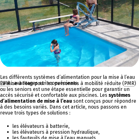
Les différents systèmes d’alimentation pour la mise à l’eau
PMR
: avantages et inconvénients
La mise à l’eau pour les personnes à mobilité réduite (
PMR
)
ou les seniors est une étape essentielle pour garantir un
accès sécurisé et confortable aux piscines. Les
systèmes
d’alimentation de mise à l’eau
sont conçus pour répondre
à des besoins variés. Dans cet article, nous passons en
revue trois types de solutions :
les élévateurs à batterie,
les élévateurs à pression hydraulique,
les fauteuils de mise à l’eau manuels.