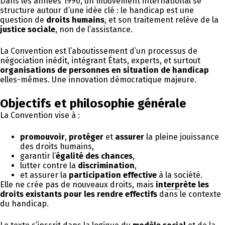
Dans les années 1990, un mouvement international se
structure autour d’une idée clé : le handicap est une
question de
droits humains
, et son traitement relève de la
justice sociale
, non de l’assistance.
La Convention est l’aboutissement d’un processus de
négociation inédit, intégrant États, experts, et surtout
organisations de personnes en situation de handicap
elles-mêmes. Une innovation démocratique majeure.
Objectifs et philosophie générale
La Convention vise à :
promouvoir
,
protéger
et
assurer
la pleine jouissance
des droits humains,
garantir l’
égalité des chances
,
lutter contre la
discrimination
,
et assurer la
participation effective
à la société.
Elle ne crée pas de nouveaux droits, mais
int
erp
rète les
droits existants pour les rendre effectifs
dans le contexte
du handicap.