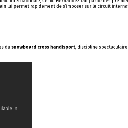
elle internationale, Cécile Hernandez fait partie des premi
ain lui permet rapidement de s’imposer sur le circuit interna
ues du
snowboard cross handisport
, discipline spectaculair