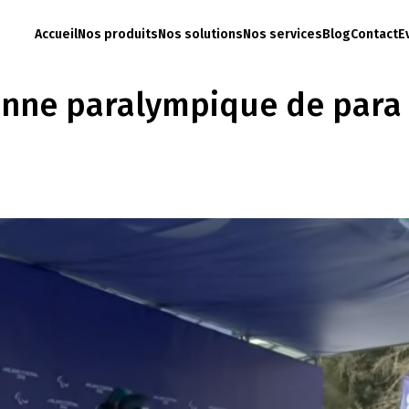
Accueil
Nos produits
Nos solutions
Nos services
Blog
Contact
E
onne paralympique de par