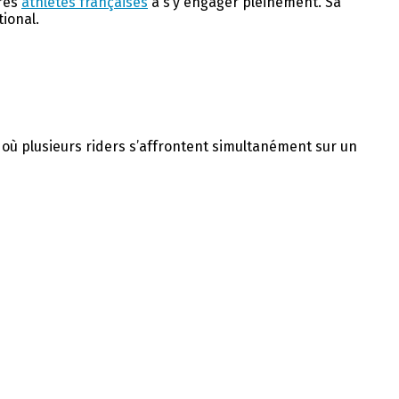
ères
athlètes françaises
à s’y engager pleinement. Sa
tional.
e où plusieurs riders s’affrontent simultanément sur un