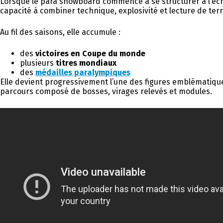
Lorsque le para snowboard commence à se structurer à l’éch
capacité à combiner technique, explosivité et lecture de terr
Au fil des saisons, elle accumule :
des
victoires en Coupe du monde
plusieurs
titres mondiaux
des
médailles paralympiques
Elle devient progressivement l’une des figures emblématiq
parcours composé de bosses, virages relevés et modules.