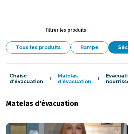
Filtrer les produits :
Tous les produits
Rampe
Sécur
Chaise
Matelas
Evacuatio
d'évacuation
d'évacuation
nourrisson
Matelas d'évacuation