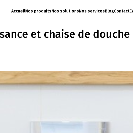
Accueil
Nos produits
Nos solutions
Nos services
Blog
Contact
E
isance et chaise de douche 