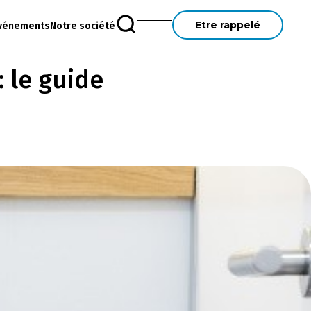
Etre rappelé
vénements
Notre société
: le guide