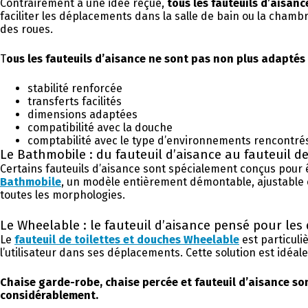
Contrairement à une idée reçue,
tous les fauteuils d’aisan
faciliter les déplacements dans la salle de bain ou la cham
des roues.
T
ous les fauteuils d’aisance ne sont pas non plus adapté
stabilité renforcée
transferts facilités
dimensions adaptées
compatibilité avec la douche
comptabilité avec le type d’environnements rencontrés :
Le Bathmobile : du fauteuil d’aisance au fauteuil 
Certains fauteuils d’aisance sont spécialement conçus pour ê
Bathmobile
, un modèle entièrement démontable, ajustable en
toutes les morphologies.
Le Wheelable : le fauteuil d’aisance pensé pour le
Le
fauteuil de toilettes et douches Wheelable
est particuli
l’utilisateur dans ses déplacements. Cette solution est idéal
Chaise garde-robe, chaise percée et fauteuil d’aisance so
considérablement.