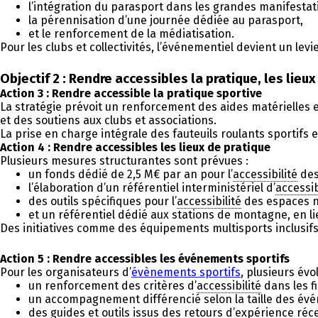
l’intégration du parasport dans les grandes manifestat
la pérennisation d’une journée dédiée au parasport,
et le renforcement de la médiatisation.
Pour les clubs et collectivités, l’événementiel devient un le
Objectif 2 : Rendre accessibles la pratique, les lieu
Action 3 : Rendre accessible la pratique sportive
La stratégie prévoit un renforcement des aides matérielles
et des soutiens aux clubs et associations.
La prise en charge intégrale des fauteuils roulants sportifs 
Action 4 : Rendre accessibles les lieux de pratique
Plusieurs mesures structurantes sont prévues :
un fonds dédié de 2,5 M€ par an pour l’
accessibilité
des
l’élaboration d’un référentiel interministériel d’
accessib
des outils spécifiques pour l’
accessibilité
des espaces na
et un référentiel dédié aux stations de montagne, en lie
Des initiatives comme des équipements multisports inclusifs 
Action 5 : Rendre accessibles les événements sportifs
Pour les organisateurs d’
évènements sportifs
, plusieurs év
un renforcement des critères d’
accessibilité
dans les f
un accompagnement différencié selon la taille des év
des guides et outils issus des retours d’expérience réc