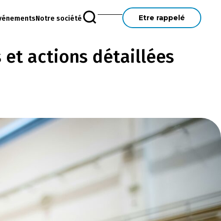
Etre rappelé
vénements
Notre société
 et actions détaillées