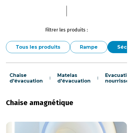
Filtrer les produits :
Tous les produits
Rampe
Sécur
Chaise
Matelas
Evacuatio
d'évacuation
d'évacuation
nourrisson
Chaise amagnétique