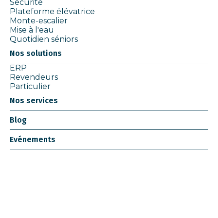
Sécurité
Plateforme élévatrice
Monte-escalier
Mise à l'eau
Quotidien séniors
Nos solutions
ERP
Revendeurs
Particulier
Nos services
Blog
Evénements
Notre société
Qui sommes nous
Ressources et documentation
Partenaires
Nos actions
Contact