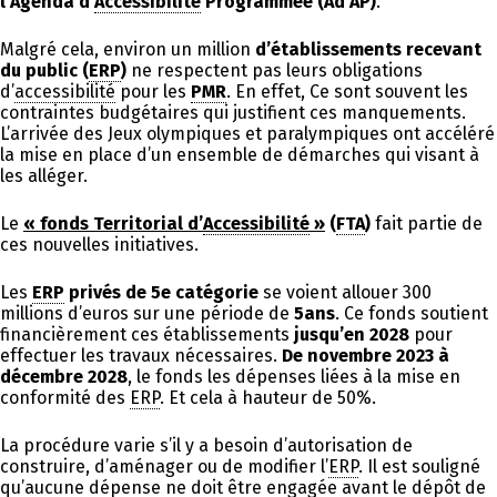
l’Agenda d’
Accessibilité
Programmée (Ad’AP)
.
Malgré cela, environ un million
d’établissements recevant
du public (
ERP
)
ne respectent pas leurs obligations
d’
accessibilité
pour les
PMR
. En effet, Ce sont souvent les
contraintes budgétaires qui justifient ces manquements.
L’arrivée des Jeux olympiques et paralympiques ont accéléré
la mise en place d’un ensemble de démarches qui visant à
les alléger.
Le
« fonds Territorial d’
Accessibilité
»
(
FTA
)
fait partie de
ces nouvelles initiatives.
Les
ERP
privés de 5e catégorie
se voient allouer 300
millions d’euros
sur une période de
5ans
. Ce fonds soutient
financièrement ces établissements
jusqu’en 2028
pour
effectuer les travaux nécessaires.
De novembre 2023 à
décembre 2028
, le fonds les dépenses liées à la mise en
conformité des
ERP
. Et cela à hauteur de 50%.
La procédure varie s’il y a besoin d’autorisation de
construire, d’aménager ou de modifier l’
ERP
. Il est souligné
qu’aucune dépense ne doit être engagée avant le dépôt de