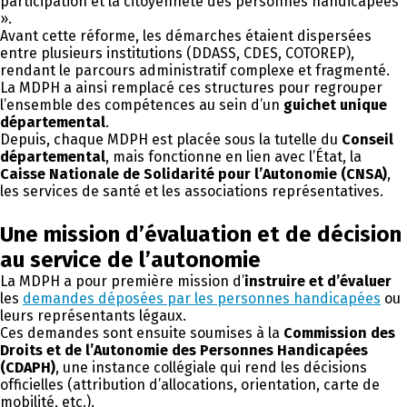
participation et la citoyenneté des personnes handicapées
».
Avant cette réforme, les démarches étaient dispersées
entre plusieurs institutions (DDASS, CDES, COTOREP),
rendant le parcours administratif complexe et fragmenté.
La MDPH a ainsi remplacé ces structures pour regrouper
l’ensemble des compétences au sein d’un
guichet unique
départemental
.
Depuis, chaque MDPH est placée sous la tutelle du
Conseil
départemental
, mais fonctionne en lien avec l’État, la
Caisse Nationale de Solidarité pour l’Autonomie (CNSA)
,
les services de santé et les associations représentatives.
Une mission d’évaluation et de décision
au service de l’autonomie
La MDPH a pour première mission d’
instruire et d’évaluer
les
demandes déposées par les personnes handicapées
ou
leurs représentants légaux.
Ces demandes sont ensuite soumises à la
Commission des
Droits et de l’Autonomie des Personnes Handicapées
(CDAPH)
, une instance collégiale qui rend les décisions
officielles (attribution d’allocations, orientation, carte de
mobilité, etc.).