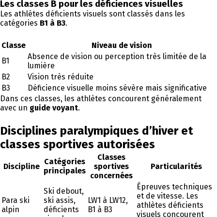
Les classes B pour les déficiences visuelles
Les athlètes déficients visuels sont classés dans les
catégories
B1 à B3
.
Classe
Niveau de vision
Absence de vision ou perception très limitée de la
B1
lumière
B2
Vision très réduite
B3
Déficience visuelle moins sévère mais significative
Dans ces classes, les athlètes concourent généralement
avec un
guide voyant
.
Disciplines paralympiques d’hiver et
classes sportives autorisées
Classes
Catégories
Discipline
sportives
Particularités
principales
concernées
Épreuves techniques
Ski debout,
et de vitesse. Les
Para ski
ski assis,
LW1 à LW12,
athlètes déficients
alpin
déficients
B1 à B3
visuels concourent