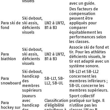
visuels
avec un guide.
Des facteurs de
compensation
Ski debout,
peuvent être
Para ski de
ski assis,
LW2 à LW12,
appliqués pour
fond
déficients
B1 à B3
comparer
visuels
équitablement les
performances selon
les classes.
Associe ski de fond et
Ski debout,
tir. Pour les athlètes
Para
ski assis,
LW2 à LW12,
déficients visuels, le
biathlon
déficients
B1 à B3
tir est adapté avec un
visuels
système sonore.
Ski debout,
SB-LL1 et SB-LL2
handicap
concernent les
Para
SB-LL1, SB-
des
membres inférieurs ;
snowboard
LL2, SB-UL
membres
SB-UL concerne les
supérieurs
membres supérieurs.
Joueurs
Sport collectif
avec
Classification
pratiqué sur luge. Il
Para
handicap
d’éligibilité
n’utilise pas les
hockey sur
des
spécifique à
classes LW ou B