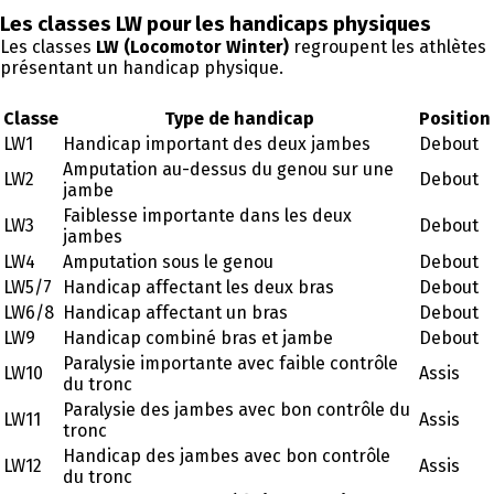
Les classes LW pour les handicaps physiques
Les classes
LW (Locomotor Winter)
regroupent les athlètes
présentant un handicap physique.
Classe
Type de handicap
Position
LW1
Handicap important des deux jambes
Debout
Amputation au-dessus du genou sur une
LW2
Debout
jambe
Faiblesse importante dans les deux
LW3
Debout
jambes
LW4
Amputation sous le genou
Debout
LW5/7
Handicap affectant les deux bras
Debout
LW6/8
Handicap affectant un bras
Debout
LW9
Handicap combiné bras et jambe
Debout
Paralysie importante avec faible contrôle
LW10
Assis
du tronc
Paralysie des jambes avec bon contrôle du
LW11
Assis
tronc
Handicap des jambes avec bon contrôle
LW12
Assis
du tronc