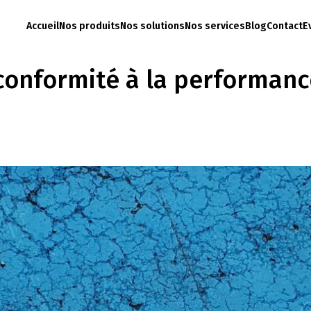
Accueil
Nos produits
Nos solutions
Nos services
Blog
Contact
E
a conformité à la performan