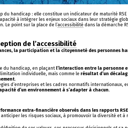
 du handicap : elle constitue un indicateur de maturité RS
pacité à intégrer les enjeux sociaux dans leur stratégie globa
 Le point sur la place de l’
accessibilité
dans la démarche RSE
eption de l’
accessibilité
hances, la participation et la citoyenneté des personnes h
ue du handicap, en plaçant
l’interaction entre la personne
limitation individuelle, mais comme le
résultat d’un décalag
nnement
.
égies d’entreprises et les cadres normatifs internationaux, en
capacité d’un environnement à s’adapter à chacun
.
rformance extra-financière observés dans les rapports RSE
à anticiper les risques sociaux, à promouvoir la diversité et
définition de ses valeurs, ses processus décisionnels et sa po