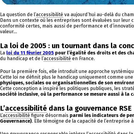
La question de l’
accessibilité
va aujourd’hui au-delà du champ
Dans un contexte où les entreprises sont évaluées sur leur ca
conformité certes, mais aussi de performance et d’innovation.
valeur…
La loi de 2005 : un tournant dans la conc
La
loi du 11 février 2005
pour l’égalité des droits et des c
du handicap et de l’
accessibilité
en France.
Pour la première fois, elle introduit une approche systémiq
Cette loi ne définit plus le handicap uniquement comme une 
physiques, sociales ou organisationnelles de son enviro
Cette conception a inspiré les politiques publiques, les strat
société inclusive
,
où la performance se mesure aussi à la 
L’
accessibilité
dans la gouvernance RSE
L’
accessibilité
figure désormais
parmi les indicateurs de pe
Gouvernance)
. Elle témoigne de la capacité de l’entreprise 
Une gouvernance responsable intègre l’
accessibilité
dans la 