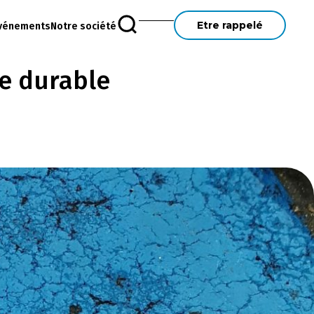
Etre rappelé
vénements
Notre société
ce durable